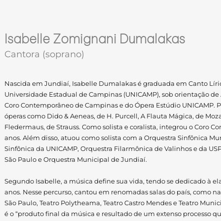
Isabelle Zomignani Dumalakas
Cantora (soprano)
Nascida em Jundiaí, Isabelle Dumalakas é graduada em Canto Lírico
Universidade Estadual de Campinas (UNICAMP), sob orientação de 
Coro Contemporâneo de Campinas e do Ópera Estúdio UNICAMP. Pa
óperas como Dido & Aeneas, de H. Purcell, A Flauta Mágica, de Mozar
Fledermaus, de Strauss. Como solista e coralista, integrou o Coro
anos. Além disso, atuou como solista com a Orquestra Sinfônica M
Sinfônica da UNICAMP, Orquestra Filarmônica de Valinhos e da USP,
São Paulo e Orquestra Municipal de Jundiaí.
Segundo Isabelle, a música define sua vida, tendo se dedicado à el
anos. Nesse percurso, cantou em renomadas salas do país, como na
São Paulo, Teatro Polytheama, Teatro Castro Mendes e Teatro Municip
é o “produto final da música e resultado de um extenso processo q