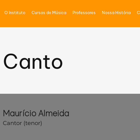
O Instituto
Cursos de Música
Professores
Nossa História
C
Canto
Maurício Almeida
Cantor (tenor)