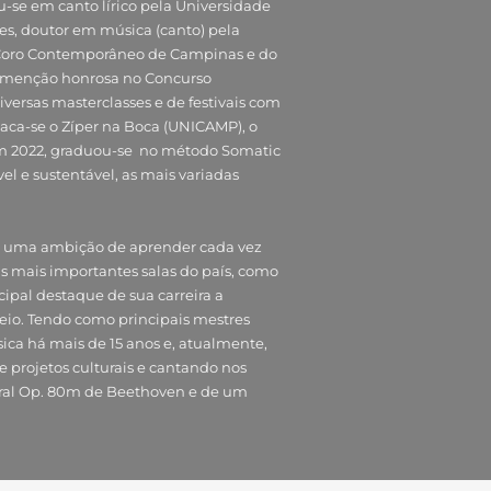
u-se em canto lírico pela Universidade
s, doutor em música (canto) pela
o Coro Contemporâneo de Campinas e do
e menção honrosa no Concurso
iversas masterclasses e de festivais com
taca-se o Zíper na Boca (UNICAMP), o
 Em 2022, graduou-se no método Somatic
l e sustentável, as mais variadas
de uma ambição de aprender cada vez
as mais importantes salas do país, como
cipal destaque de sua carreira a
eio. Tendo como principais mestres
ica há mais de 15 anos e, atualmente,
 projetos culturais e cantando nos
oral Op. 80m de Beethoven e de um