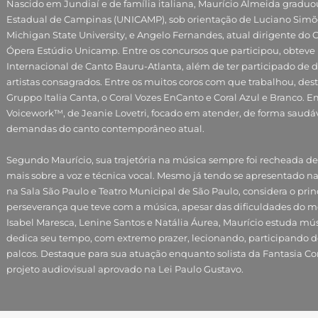
Nascido em Jundiaí e de família italiana, Maurício Almeida graduo
Estadual de Campinas (UNICAMP), sob orientação de Luciano Simõe
Michigan State University, e Angelo Fernandes, atual dirigente d
Ópera Estúdio Unicamp. Entre os concursos que participou, obtev
Internacional de Canto Bauru-Atlanta, além de ter participado de d
artistas consagrados. Entre os muitos coros com que trabalhou, des
Gruppo Italia Canta, o Coral Vozes EnCanto e Coral Azul e Branco.
Voicework™, de Jeanie Lovetri, focado em atender, de forma saudáve
demandas do canto contemporâneo atual.
Segundo Maurício, sua trajetória na música sempre foi recheada 
mais sobre a voz e técnica vocal. Mesmo já tendo se apresentado n
na Sala São Paulo e Teatro Municipal de São Paulo, considera o prin
perseverança que teve com a música, apesar das dificuldades do m
Isabel Maresca, Lenine Santos e Natália Áurea, Maurício estuda mús
dedica seu tempo, com extremo prazer, lecionando, participando de
palcos. Destaque para sua atuação enquanto solista da Fantasia C
projeto audiovisual aprovado na Lei Paulo Gustavo.