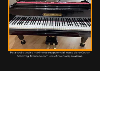
P
ara você atingir o máximo de seu potencial, nosso piano Gotrian
Steinweg, fabricado com um refino e tradição alemã.