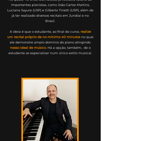
importantes pianistas, como João Carlos Martins,
Luciana Sayure (USP) e Gilberto Tinetti (USP), além de
já ter realizado diversos recitais em Jundiaí e no
Brasil.
A ideia é que o estudante, ao final do curso,
realize
um recital próprio de no mínimo 40 minutos
no qual
ele demonstre amplo domínio do piano atingindo
nosso ideal de músico
. Há a opção, também, de o
estudante se especializar num único estilo musical.