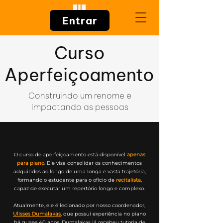
Entrar
Curso
Aperfeiçoamento
Construindo um renome e
impactando as pessoas
O curso de aperfeiçoamento está disponível
apenas
para piano
. Ele visa consolidar os conhecimentos
adquiridos ao longo de uma longa e vasta trajetória,
formando o estudante para o ofício de
recitalista
,
capaz de executar um repertório longo e complexo.
Atualmente, ele é lecionado por nosso coordenador,
Ulisses Dumalakas
, que possui experiência no piano
há quase 40 anos. Dumalakas já recebeu tutoria de