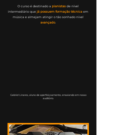
O curso é destinado a
pianistas
de nível
intermediário que
já possuem formação técnica
em
música e almejam atingir o tão sonhado nível
avançado
.
Gabriel Linares, aluno de aperfeiçoamento, ensaiando em nosso
auditório.